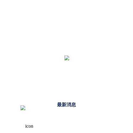
人才招募
環境優良設備一應俱全，誠摯邀請您加入東律法
律專業團
最新消息