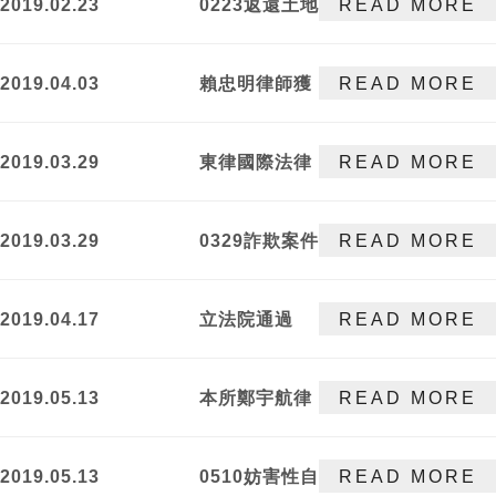
2019.02.23
0223返還土地
READ MORE
事件調解成立
2019.04.03
賴忠明律師獲
READ MORE
聘金門縣商業
會專業顧問!
2019.03.29
東律國際法律
READ MORE
事務所所長賴
忠明律師之文
2019.03.29
0329詐欺案件
READ MORE
章刊登於法律
獲不起訴處分
百科，與大家
分享!
2019.04.17
立法院通過
READ MORE
「著作權法第
87條、第93條
2019.05.13
本所鄭宇航律
READ MORE
條文」修正草
師獲聘「108
案
年職災勞工行
2019.05.13
0510妨害性自
READ MORE
動律師到宅服