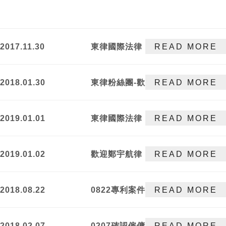
2017.11.30
東律國際法律
READ MORE
事務所網站服
務開跑
2018.01.30
東律粉絲團-歡
READ MORE
迎預約法律諮
詢服務
2019.01.01
東律國際法律
READ MORE
事務所全體同
仁，祝大家
2019.01.02
歡迎鄭宇航律
READ MORE
2019年新年快
師加入東律國
樂，Happy
際法律事務
New Year！
2018.08.22
0822專利案件
READ MORE
所！
勝訴
2018.02.07
0207確認僱傭
READ MORE