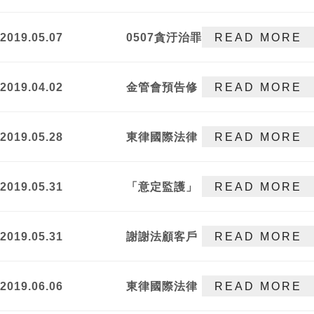
主案件獲不起
務計畫」行動
訴處分
律師!
2019.05.07
0507貪汙治罪
READ MORE
條例案件獲不
起訴處分
2019.04.02
金管會預告修
READ MORE
正「證券投資
人及期貨交易
2019.05.28
東律國際法律
READ MORE
人保護法」部
事務所賴忠明
分條文
主持律師受邀
2019.05.31
「意定監護」
READ MORE
參訪兩岸青年
制度三讀 民眾
法律交流研修
可預先約定監
2019.05.31
謝謝法顧客戶
READ MORE
護人
八躍實業股份
有限公司與東
2019.06.06
東律國際法律
READ MORE
律分享新產品
事務所所長賴
肯啃蜂蜜奶茶