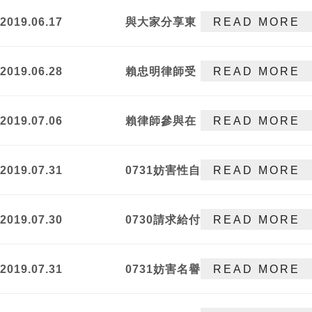
忠明律師獲聘
2019.06.17
與大家分享東
READ MORE
映興電子股份
律國際法律事
有限公司獨立
務所所長賴忠
董事
2019.06.28
賴忠明律師受
READ MORE
明律師刊登於
邀台中廣播電
法律百科之文
台"大家來開
章!
2019.07.06
賴律師參與在
READ MORE
講"， 深入探
職進修-營造工
討解析勞資雙
程專業課程
方權益。
2019.07.31
0731妨害性自
READ MORE
主罪案件獲不
起訴處分
2019.07.30
0730請求給付
READ MORE
買賣價金事件
勝訴
2019.07.31
0731妨害名譽
READ MORE
案件勝訴