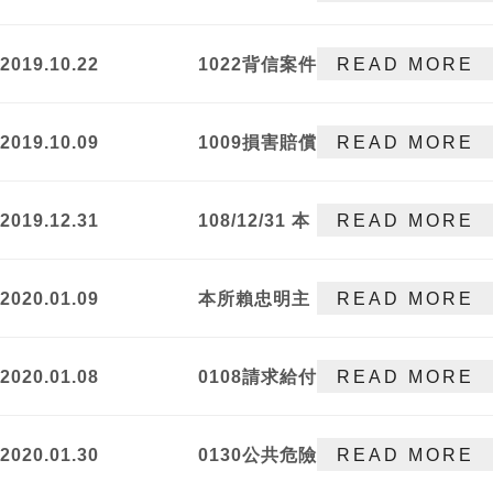
獲不起訴處分
2019.10.22
1022背信案件
READ MORE
獲不起訴處分
2019.10.09
1009損害賠償
READ MORE
等事件獲勝訴
判決
2019.12.31
108/12/31 本
READ MORE
所賴忠明主持
律師擔任高雄
2020.01.09
本所賴忠明主
READ MORE
市政府文化局
持律師經法律
駁二共創基地
扶助基金會核
之法律專業顧
2020.01.08
0108請求給付
READ MORE
定為勞工專科
問!
買賣價金事件
律師了！
勝訴
2020.01.30
0130公共危險
READ MORE
案件獲不起訴