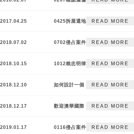
關係存在之訴
勝訴
2017.04.25
0425拆屋還地
READ MORE
事件勝訴
2018.07.02
0702侵占案件
READ MORE
獲不起訴處分
2018.10.15
1012賴忠明律
READ MORE
師參與第六屆
海峽律師廈門
2018.12.10
如何設計一個
READ MORE
論壇
雙贏的藝術經
紀合約?
2018.12.17
歡迎澳華國際
READ MORE
法律事務所成
為本所之合作
2019.01.17
0116侵占案件
READ MORE
夥伴，共同為