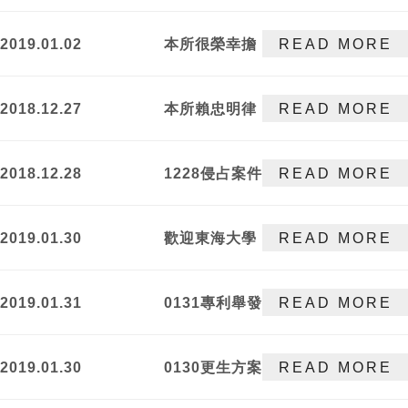
獲不起訴處分
客戶提供跨國
性的服務！
2019.01.02
本所很榮幸擔
READ MORE
任采潗國際股
份有限公司之
2018.12.27
本所賴忠明律
READ MORE
常年法律顧問!
師受邀參與人
工智慧與法律
2018.12.28
1228侵占案件
READ MORE
國際學術研討
獲不起訴處分
會
2019.01.30
歡迎東海大學
READ MORE
法律學院的劉
同學及曾同學
2019.01.31
0131專利舉發
READ MORE
到本所參訪!
事件行政訴訟
勝訴
2019.01.30
0130更生方案
READ MORE
認可