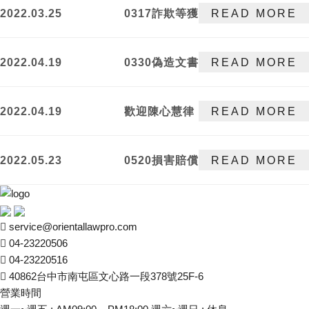
2022.03.25
0317詐欺等獲
READ MORE
不起訴處分
2022.04.19
0330偽造文書
READ MORE
案件獲勝訴判
決
2022.04.19
歡迎陳心慧律
READ MORE
師加入東律國
際法律事務
2022.05.23
0520損害賠償
READ MORE
所！
事件勝訴
service@orientallawpro.com
04-23220506
04-23220516
40862台中市南屯區文心路一段378號25F-6
營業時間