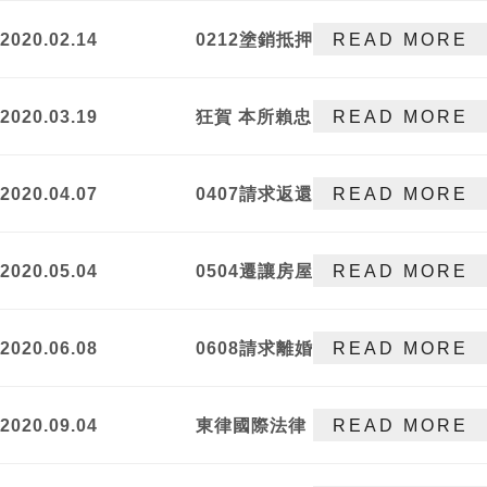
處分
2020.02.14
0212塗銷抵押
READ MORE
權登記事件勝
訴
2020.03.19
狂賀 本所賴忠
READ MORE
明律師取得越
南外國律師執
2020.04.07
0407請求返還
READ MORE
照
不當得利事件
獲勝訴判決
2020.05.04
0504遷讓房屋
READ MORE
事件勝訴
2020.06.08
0608請求離婚
READ MORE
事件勝訴
2020.09.04
東律國際法律
READ MORE
事務所推出
「工程法學