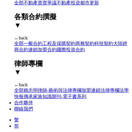
全部
不動產賣賣爭議
不動產投資
都市更新
各類合約撰擬
▼
←back
全部
一般合約
工程及採購契約
商務契約
科技契約
大陸經
商合約
連鎖加盟合約
國際投資合約
律師專欄
▼
←back
全部
賴忠明律師-藝術與法律專欄
加盟連鎖法律專欄
法學
快報
傳承家族知識期刊-電子書系列
合作夥伴
聯絡我們
繁
简