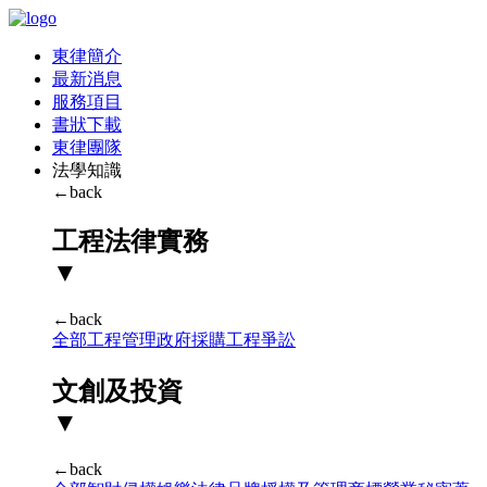
東律簡介
最新消息
服務項目
書狀下載
東律團隊
法學知識
←back
工程法律實務
▼
←back
全部
工程管理
政府採購
工程爭訟
文創及投資
▼
←back