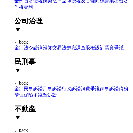
全部
智財侵權
娛樂法律
品牌授權及管理
商標
營業秘密
著
作權
專利
公司治理
▼
←back
全部
法令諮詢
證券交易法
盡職調查
股權設計
勞資爭議
民刑事
▼
←back
全部
民事訴訟
刑事訴訟
行政訴訟
消費爭議
家事訴訟
債務
清理
保險爭議暨訴訟
不動產
▼
←back