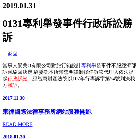
2019.01.31
0131專利舉發事件行政訴訟勝
訴
←
返回
當事人景美O有限公司對旅行箱設計
專利舉發
事件不服經濟部
訴願駁回決定,經委託本所賴忠明律師擔任訴訟代理人依法提
起
行政訴訟
，經智慧財產法院以107年行專訴字第54號判決我
方
勝訴
。
2017.11.30
東律國際法律事務所網站服務開跑
READ MORE
2018.01.30