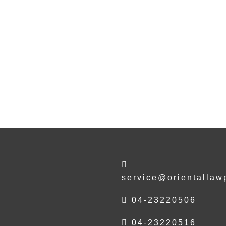
service@orientallaw
04-23220506
04-23220516