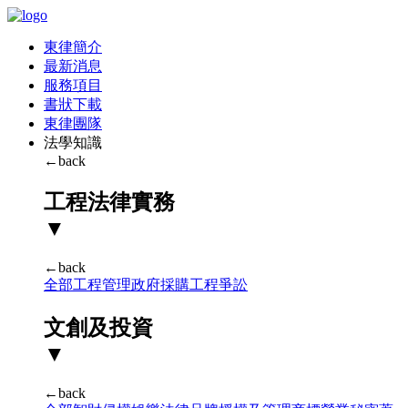
東律簡介
最新消息
服務項目
書狀下載
東律團隊
法學知識
←back
工程法律實務
▼
←back
全部
工程管理
政府採購
工程爭訟
文創及投資
▼
←back