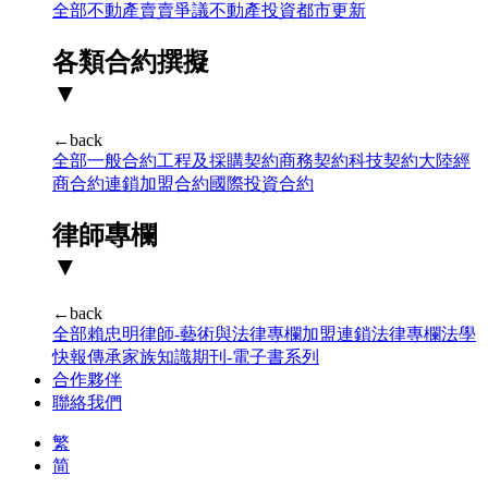
全部
不動產賣賣爭議
不動產投資
都市更新
各類合約撰擬
▼
←back
全部
一般合約
工程及採購契約
商務契約
科技契約
大陸經
商合約
連鎖加盟合約
國際投資合約
律師專欄
▼
←back
全部
賴忠明律師-藝術與法律專欄
加盟連鎖法律專欄
法學
快報
傳承家族知識期刊-電子書系列
合作夥伴
聯絡我們
繁
简