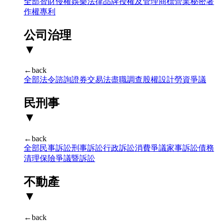
全部
智財侵權
娛樂法律
品牌授權及管理
商標
營業秘密
著
作權
專利
公司治理
▼
←back
全部
法令諮詢
證券交易法
盡職調查
股權設計
勞資爭議
民刑事
▼
←back
全部
民事訴訟
刑事訴訟
行政訴訟
消費爭議
家事訴訟
債務
清理
保險爭議暨訴訟
不動產
▼
←back