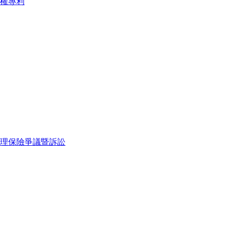
權
專利
理
保險爭議暨訴訟