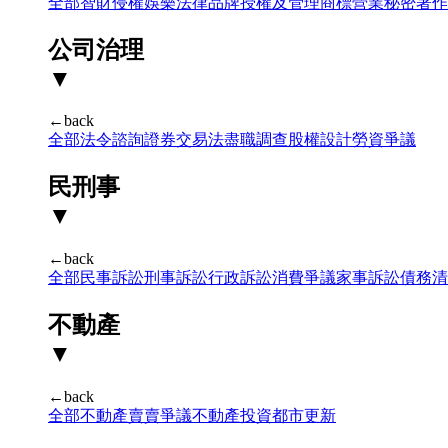
全部
智財侵權
娛樂法律
品牌授權及管理
商標
營業秘密
著作
公司治理
▼
←back
全部
法令諮詢
證券交易法
盡職調查
股權設計
勞資爭議
民刑事
▼
←back
全部
民事訴訟
刑事訴訟
行政訴訟
消費爭議
家事訴訟
債務清
不動產
▼
←back
全部
不動產賣賣爭議
不動產投資
都市更新