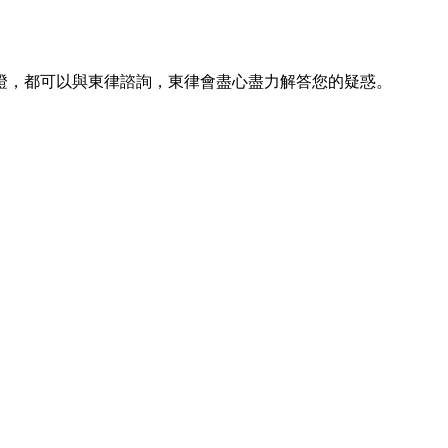
證，都可以與東律諮詢，東律會盡心盡力解答您的疑惑。