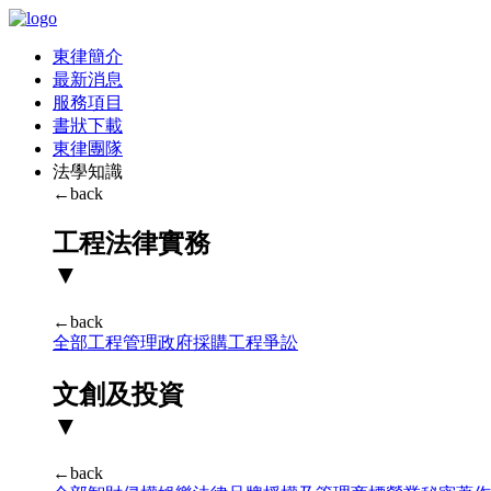
東律簡介
最新消息
服務項目
書狀下載
東律團隊
法學知識
←back
工程法律實務
▼
←back
全部
工程管理
政府採購
工程爭訟
文創及投資
▼
←back