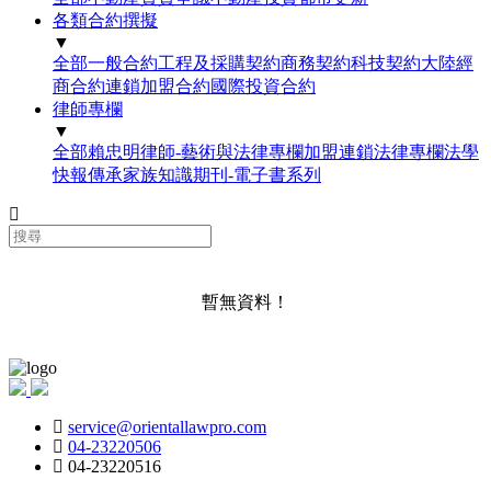
各類合約撰擬
▼
全部
一般合約
工程及採購契約
商務契約
科技契約
大陸經
商合約
連鎖加盟合約
國際投資合約
律師專欄
▼
全部
賴忠明律師-藝術與法律專欄
加盟連鎖法律專欄
法學
快報
傳承家族知識期刊-電子書系列
暫無資料！
service@orientallawpro.com
04-23220506
04-23220516