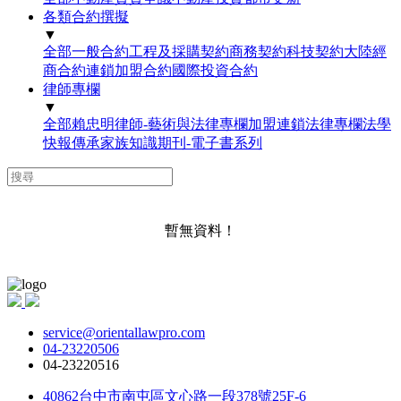
各類合約撰擬
▼
全部
一般合約
工程及採購契約
商務契約
科技契約
大陸經
商合約
連鎖加盟合約
國際投資合約
律師專欄
▼
全部
賴忠明律師-藝術與法律專欄
加盟連鎖法律專欄
法學
快報
傳承家族知識期刊-電子書系列
暫無資料！
service@orientallawpro.com
04-23220506
04-23220516
40862台中市南屯區文心路一段378號25F-6