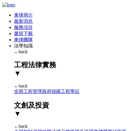
東律簡介
最新消息
服務項目
書狀下載
東律團隊
法學知識
←back
工程法律實務
▼
←back
全部
工程管理
政府採購
工程爭訟
文創及投資
▼
←back