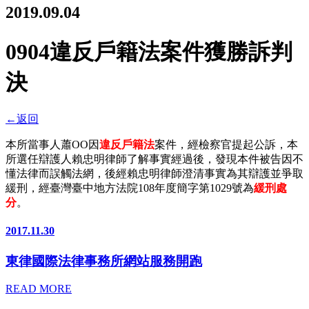
2019.09.04
0904違反戶籍法案件獲勝訴判
決
←
返回
本所當事人蕭OO因
違反戶籍法
案件，經檢察官提起公訴，本
所選任辯護人賴忠明律師了解事實經過後，發現本件被告因不
懂法律而誤觸法網，後經賴忠明律師澄清事實為其辯護並爭取
緩刑，經臺灣臺中地方法院108年度簡字第1029號為
緩刑處
分
。
2017.11.30
東律國際法律事務所網站服務開跑
READ MORE