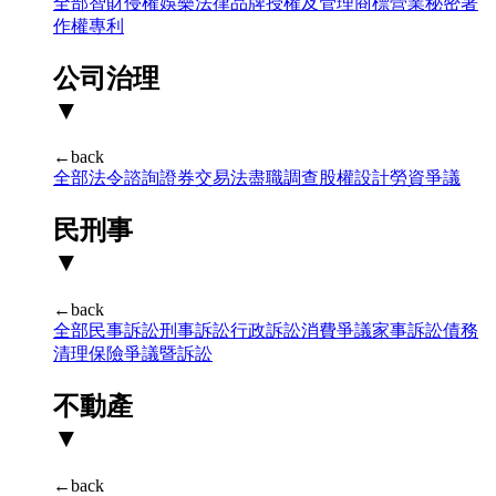
全部
智財侵權
娛樂法律
品牌授權及管理
商標
營業秘密
著
作權
專利
公司治理
▼
←back
全部
法令諮詢
證券交易法
盡職調查
股權設計
勞資爭議
民刑事
▼
←back
全部
民事訴訟
刑事訴訟
行政訴訟
消費爭議
家事訴訟
債務
清理
保險爭議暨訴訟
不動產
▼
←back