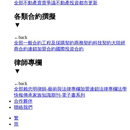
全部
不動產賣賣爭議
不動產投資
都市更新
各類合約撰擬
▼
←back
全部
一般合約
工程及採購契約
商務契約
科技契約
大陸經
商合約
連鎖加盟合約
國際投資合約
律師專欄
▼
←back
全部
賴忠明律師-藝術與法律專欄
加盟連鎖法律專欄
法學
快報
傳承家族知識期刊-電子書系列
合作夥伴
聯絡我們
繁
简