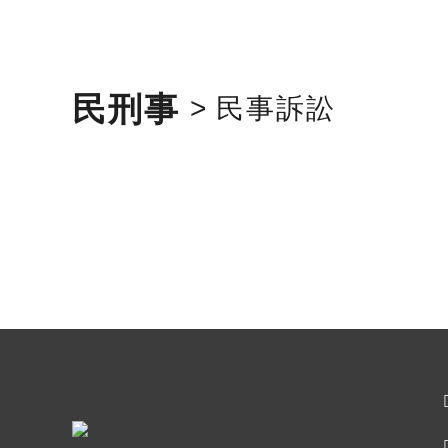
民刑事
>
民事訴訟