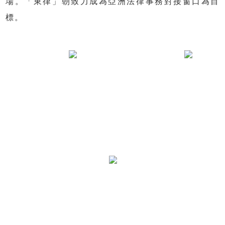
場。「東律」朝致力成為亞洲法律事務對接窗口為目
標。
服務項目
跨國投資暨兩岸法律事務、智慧財產權、商務談
判及公司治理、 遺產規劃及遺囑與信託、稅法及
稅務規劃、土地開發投資規劃